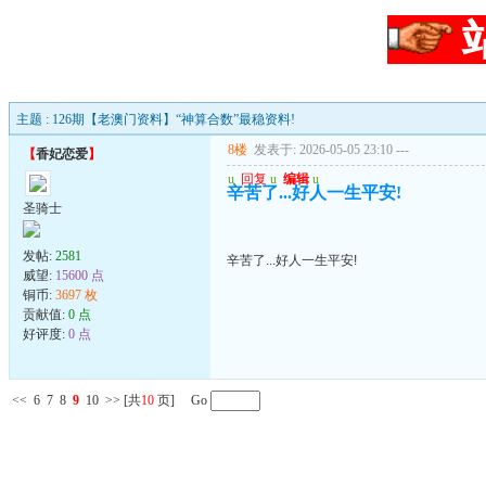
主题 : 126期【老澳门资料】“神算合数”最稳资料!
8楼
发表于: 2026-05-05 23:10
---
【
香妃恋爱
】
u
回复
u
编辑
u
辛苦了...好人一生平安!
圣骑士
发帖:
2581
辛苦了...好人一生平安!
威望:
15600 点
铜币:
3697 枚
贡献值:
0 点
好评度:
0 点
<<
6
7
8
9
10
>>
[共
10
页] Go